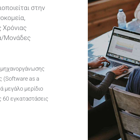
ιοποιείται στην
οκομεία,
ς Χρόνιας
ια/Μονάδες
ς μηχανοργάνωσης
 (Software as a
τά μεγάλο μερίδιο
ς 60 εγκαταστάσεις