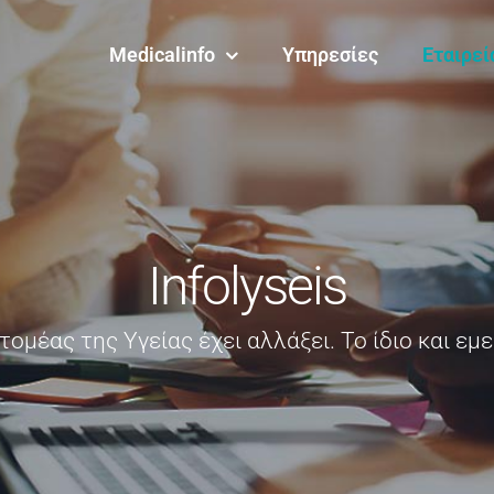
Medicalinfo
Υπηρεσίες
Εταιρεί
Infolyseis
τομέας της Υγείας έχει αλλάξει. Το ίδιο και εμε