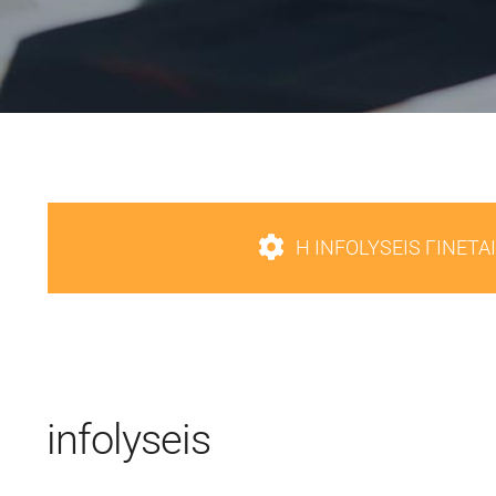
Η INFOLYSEIS ΓΙΝΕΤ
infolyseis