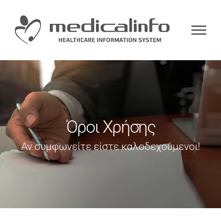
Skip
to
content
Όροι Χρήσης
Αν συμφωνείτε είστε καλοδεχούμενοι!