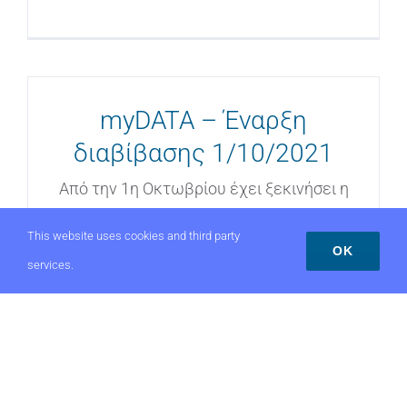
myDATA – Έναρξη
διαβίβασης 1/10/2021
Από την 1η Οκτωβρίου έχει ξεκινήσει η
υποχρέωση όλων των επιχειρήσεων να
This website uses cookies and third party
OK
services.
Συμμετοχή στο εταιρικό
σχήμα του Health Hub